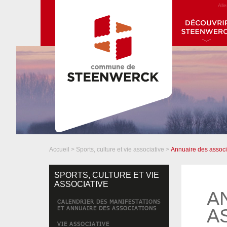
All
Accueil
>
Sports, culture et vie associative
>
Annuaire des associ
SPORTS, CULTURE ET VIE
ASSOCIATIVE
A
CALENDRIER DES MANIFESTATIONS
ET ANNUAIRE DES ASSOCIATIONS
A
VIE ASSOCIATIVE