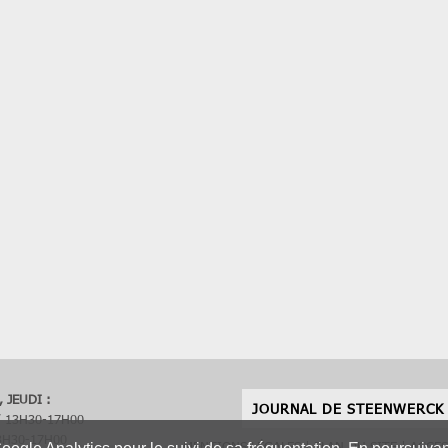
 JEUDI :
JOURNAL DE STEENWERCK
/ 13H30-17H00
H30-17H00
MENTIONS LÉGALES
|
PLAN DU SITE
|
ACCES