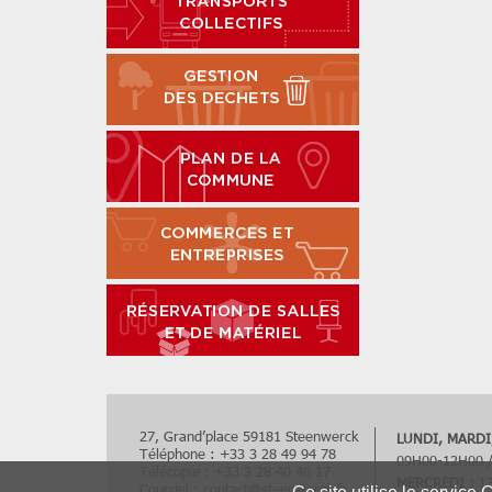
27, Grand’place 59181 Steenwerck
LUNDI, MARDI,
Téléphone : +33 3 28 49 94 78
09H00-12H00 
Télécopie : +33 3 28 40 46 17
MERCREDI :
13
Courriel :
contact
@
steenwerck.fr