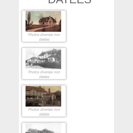
Photos diverses non
datées
Photos diverses non
datées
Photos diverses non
datées