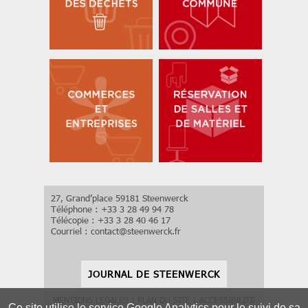
27, Grand’place 59181 Steenwerck
Téléphone : +33 3 28 49 94 78
Télécopie : +33 3 28 40 46 17
Courriel :
contact
@
steenwerck.fr
JOURNAL DE STEENWERCK
MENTIONS LÉGALES
|
PLAN DU SITE
|
ACCESSIBILITÉ
Ce site utilise le service Google Analytics pour le suivi de sa