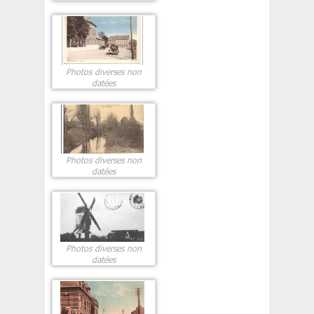
Photos diverses non
datées
Photos diverses non
datées
Photos diverses non
datées