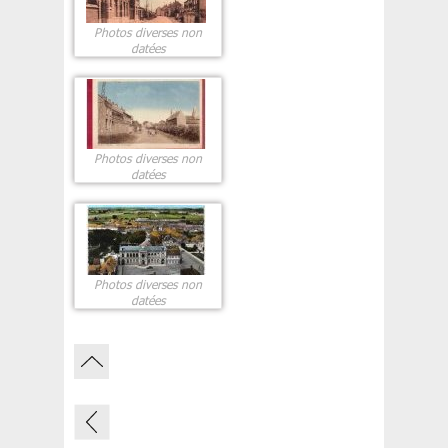
Photos diverses non
datées
Photos diverses non
datées
Photos diverses non
datées