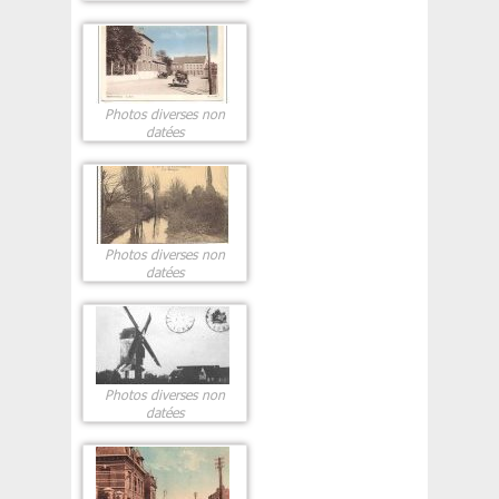
Photos diverses non
datées
Photos diverses non
datées
Photos diverses non
datées