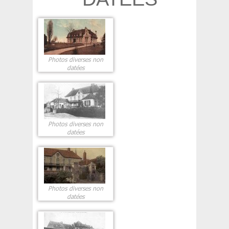
Photos diverses non
datées
Photos diverses non
datées
Photos diverses non
datées