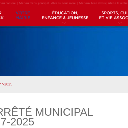
er au contenu
|
Aller au menu principal
|
Aller au sous menu
|
Aller aux liens divers
|
Aller à la rech
277-2025
RRÊTÉ MUNICIPAL
7-2025