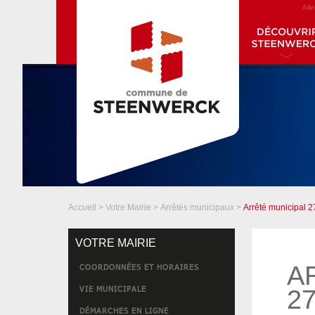
All
Accueil
>
Votre Mairie
>
Arrêtés municipaux
>
Arrêté municipal 
VOTRE MAIRIE
A
COORDONNÉES ET HORAIRES
VIE MUNICIPALE
27
DÉMARCHES EN LIGNE