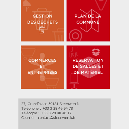
27, Grand’place 59181 Steenwerck
Téléphone : +33 3 28 49 94 78
Télécopie : +33 3 28 40 46 17
Courriel :
contact
@
steenwerck.fr