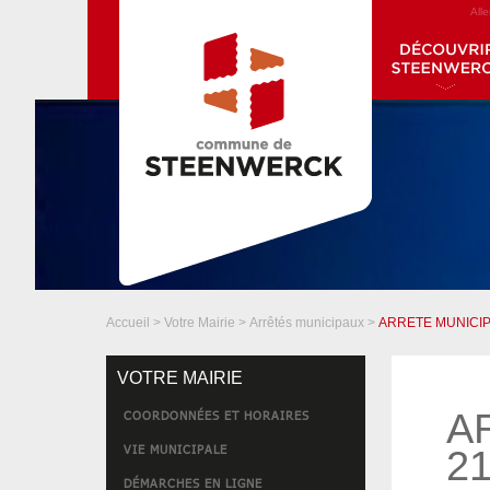
All
Accueil
>
Votre Mairie
>
Arrêtés municipaux
>
ARRETE MUNICIP
VOTRE MAIRIE
A
COORDONNÉES ET HORAIRES
VIE MUNICIPALE
21
DÉMARCHES EN LIGNE