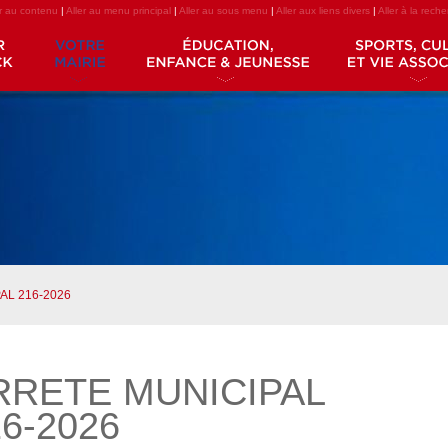
er au contenu
|
Aller au menu principal
|
Aller au sous menu
|
Aller aux liens divers
|
Aller à la rech
AL 216-2026
RRETE MUNICIPAL
6-2026