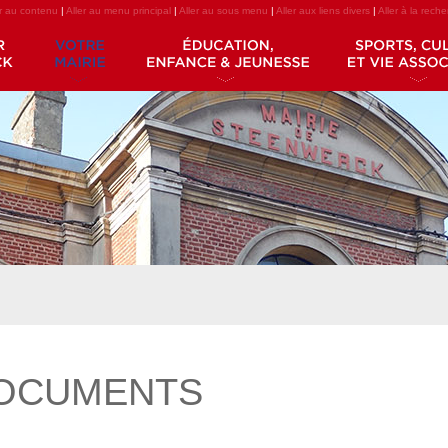
er au contenu
|
Aller au menu principal
|
Aller au sous menu
|
Aller aux liens divers
|
Aller à la rech
OCUMENTS