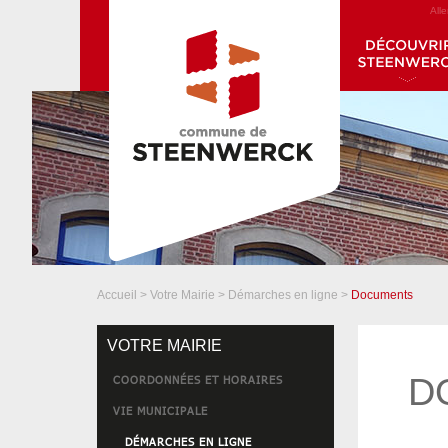
All
Accueil
>
Votre Mairie
>
Démarches en ligne
>
Documents
VOTRE MAIRIE
D
COORDONNÉES ET HORAIRES
VIE MUNICIPALE
DÉMARCHES EN LIGNE