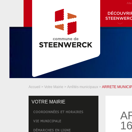
All
Accueil
>
Votre Mairie
>
Arrêtés municipaux
>
ARRETE MUNICIP
VOTRE MAIRIE
A
COORDONNÉES ET HORAIRES
VIE MUNICIPALE
16
DÉMARCHES EN LIGNE