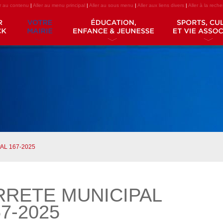
er au contenu
|
Aller au menu principal
|
Aller au sous menu
|
Aller aux liens divers
|
Aller à la rech
AL 167-2025
RRETE MUNICIPAL
7-2025