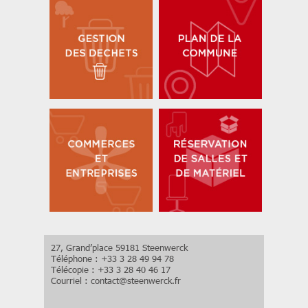
27, Grand’place 59181 Steenwerck
Téléphone : +33 3 28 49 94 78
Télécopie : +33 3 28 40 46 17
Courriel :
contact
@
steenwerck.fr