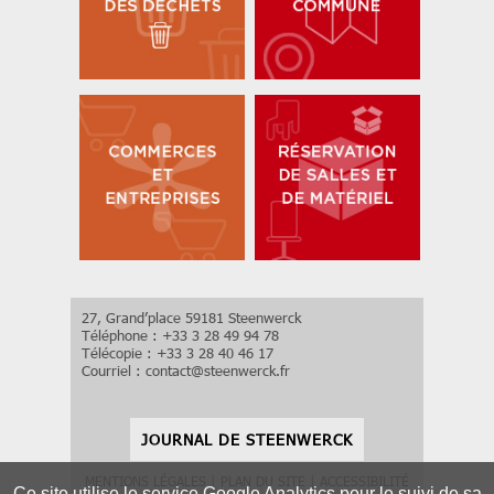
27, Grand’place 59181 Steenwerck
Téléphone : +33 3 28 49 94 78
Télécopie : +33 3 28 40 46 17
Courriel :
contact
@
steenwerck.fr
JOURNAL DE STEENWERCK
MENTIONS LÉGALES
|
PLAN DU SITE
|
ACCESSIBILITÉ
Ce site utilise le service Google Analytics pour le suivi de sa