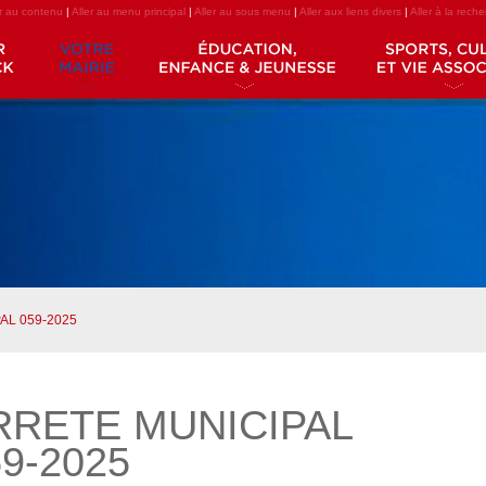
er au contenu
|
Aller au menu principal
|
Aller au sous menu
|
Aller aux liens divers
|
Aller à la rech
AL 059-2025
RRETE MUNICIPAL
9-2025