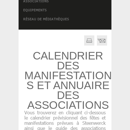
ASSOCIATIONS
EQUIPEMENTS
RÉSEAU DE MÉDIATHÈQUES
CALENDRIER
DES
MANIFESTATION
S ET ANNUAIRE
DES
ASSOCIATIONS
Vous trouverez en cliquant ci-dessous
le calendrier prévisionnel des fêtes et
manifestations prévues à Steenwerck
ainsi que le guide des associations