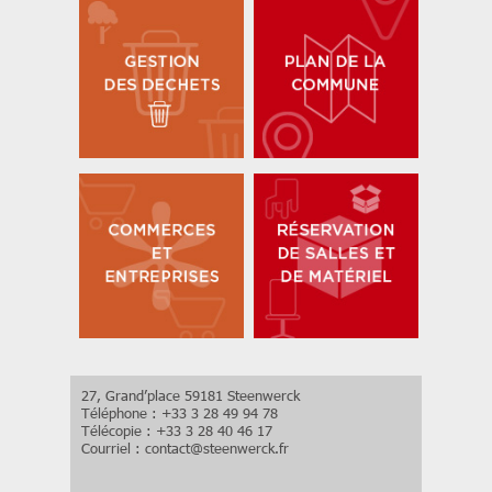
27, Grand’place 59181 Steenwerck
Téléphone : +33 3 28 49 94 78
Télécopie : +33 3 28 40 46 17
Courriel :
contact
@
steenwerck.fr